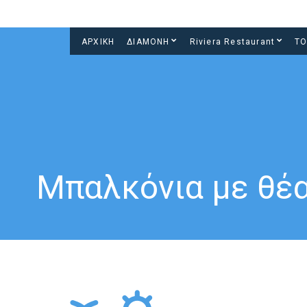
ΑΡΧΙΚΗ
ΔΙΑΜΟΝΗ
Riviera Restaurant
ΤΟ
Μπαλκόνια με θέα